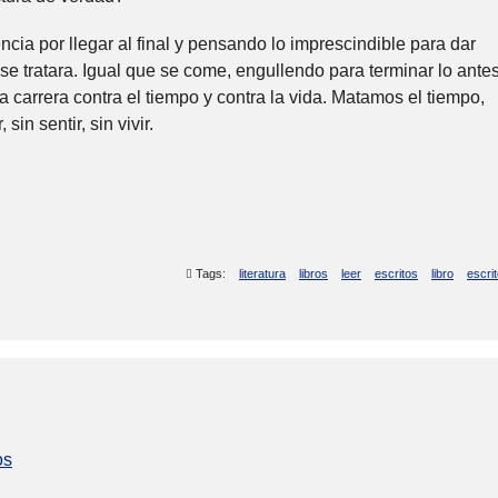
cia por llegar al final y pensando lo imprescindible para dar
se tratara. Igual que se come, engullendo para terminar lo ante
a carrera contra el tiempo y contra la vida. Matamos el tiempo,
in sentir, sin vivir.
Tags:
literatura
libros
leer
escritos
libro
escrit
os