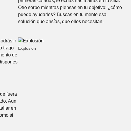
primeras caladas, te echas hacia atrás en tu silla.
Otro sorbo mientras piensas en tu objetivo: ¿cómo
puedo ayudarles? Buscas en tu mente esa
solución que ansías, que ellos necesitan.
odrás ir
o trago
Explosión
emento de
 dispones
de fuera
tado. Aun
allar en
Como si