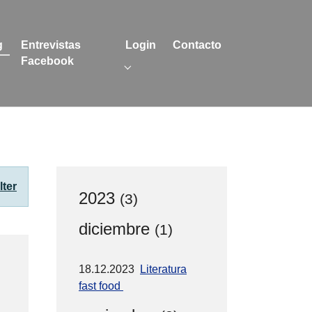
(current)
g
Entrevistas
Login
Contacto
Facebook
menu for "Blog"
Submenu for "Login"
lter
2023
(3)
diciembre
(1)
18.12.2023
Literatura
fast food