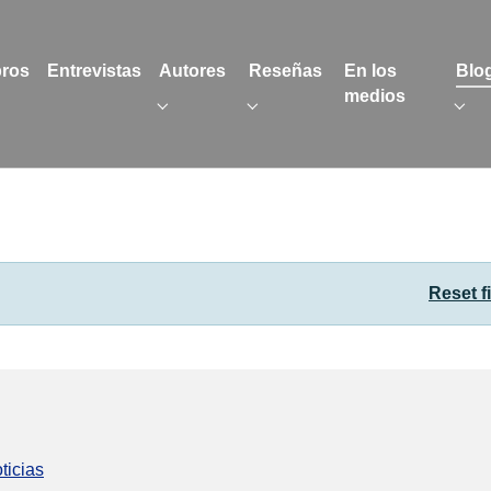
bros
Entrevistas
Autores
Reseñas
En los
Blo
medios
 "Textos"
Submenu for "Autores"
Submenu for "Reseñas"
Sub
Reset fi
ticias