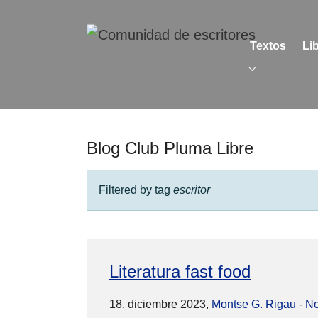
Skip to main content
Skip to page footer
Textos
Li
Submenu for
Blog Club Pluma Libre
Filtered by tag
escritor
Literatura fast food
18. diciembre 2023,
Montse G. Rigau
-
No