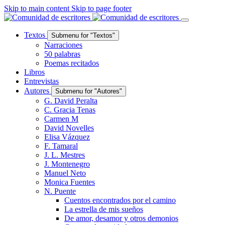
Skip to main content
Skip to page footer
Textos
Submenu for "Textos"
Narraciones
50 palabras
Poemas recitados
Libros
Entrevistas
Autores
Submenu for "Autores"
G. David Peralta
C. Gracia Tenas
Carmen M
David Novelles
Elisa Vázquez
F. Tamaral
J. L. Mestres
J. Montenegro
Manuel Neto
Monica Fuentes
N. Puente
Cuentos encontrados por el camino
La estrella de mis sueños
De amor, desamor y otros demonios