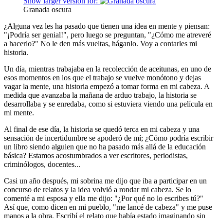
Show larger version for:
Granada oscura
¿Alguna vez les ha pasado que tienen una idea en mente y piensan:
"¡Podría ser genial!", pero luego se preguntan, "¿Cómo me atreveré
a hacerlo?" No le den más vueltas, háganlo. Voy a contarles mi
historia.
Un día, mientras trabajaba en la recolección de aceitunas, en uno de
esos momentos en los que el trabajo se vuelve monótono y dejas
vagar la mente, una historia empezó a tomar forma en mi cabeza. A
medida que avanzaba la mañana de arduo trabajo, la historia se
desarrollaba y se enredaba, como si estuviera viendo una película en
mi mente.
Al final de ese día, la historia se quedó terca en mi cabeza y una
sensación de incertidumbre se apoderó de mí; ¿Cómo podría escribir
un libro siendo alguien que no ha pasado más allá de la educación
básica? Estamos acostumbrados a ver escritores, periodistas,
criminólogos, docentes...
Casi un año después, mi sobrina me dijo que iba a participar en un
concurso de relatos y la idea volvió a rondar mi cabeza. Se lo
comenté a mi esposa y ella me dijo: "¿Por qué no lo escribes tú?"
Así que, como dicen en mi pueblo, "me lancé de cabeza" y me puse
manos a la obra. Escribí el relato que había estado imaginando sin