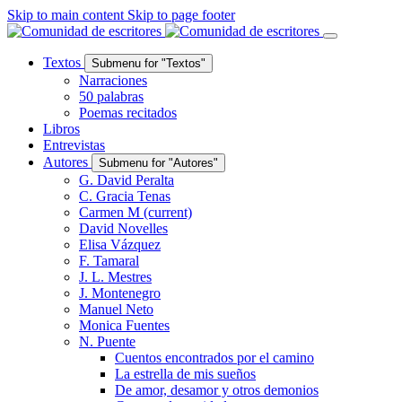
Skip to main content
Skip to page footer
Textos
Submenu for "Textos"
Narraciones
50 palabras
Poemas recitados
Libros
Entrevistas
Autores
Submenu for "Autores"
G. David Peralta
C. Gracia Tenas
Carmen M
(current)
David Novelles
Elisa Vázquez
F. Tamaral
J. L. Mestres
J. Montenegro
Manuel Neto
Monica Fuentes
N. Puente
Cuentos encontrados por el camino
La estrella de mis sueños
De amor, desamor y otros demonios