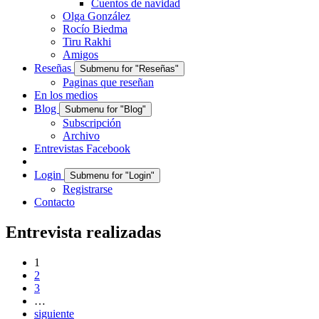
Cuentos de navidad
Olga González
Rocío Biedma
Tiru Rakhi
Amigos
Reseñas
Submenu for "Reseñas"
Paginas que reseñan
En los medios
Blog
Submenu for "Blog"
Subscripción
Archivo
Entrevistas Facebook
Login
Submenu for "Login"
Registrarse
Contacto
Entrevista realizadas
1
2
3
…
siguiente