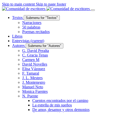
Skip to main content
Skip to page footer
Textos
Submenu for "Textos"
Narraciones
50 palabras
Poemas recitados
Libros
Entrevistas
(current)
Autores
Submenu for "Autores"
G. David Peralta
C. Gracia Tenas
Carmen M
David Novelles
Elisa Vázquez
F. Tamaral
J. L. Mestres
J. Montenegro
Manuel Neto
Monica Fuentes
N. Puente
Cuentos encontrados por el camino
La estrella de mis sueños
De amor, desamor y otros demonios