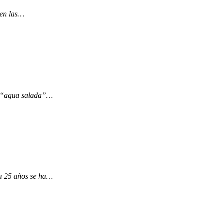
 en las…
ca “agua salada”…
ía 25 años se ha…